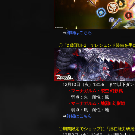
⇒
詳細はこちら
〇「幻影戦II-2」でレジェンド装備を手
12月10日（火）13:59 まで以下ダ
・マーナガルム・裂空 幻影戦
弱点：火 耐性：風
・マーナガルム・地烈II 幻影戦
弱点：風 耐性：地
⇒
詳細はこちら
〇期間限定でショップに「潜在能力研磨剤
12月3日（火）13:59 まで開催中！