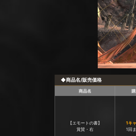
◆商品名/販売価格
商品名
購
【エモートの書】
1キ
賞賛・右
1回