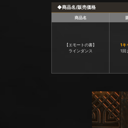
◆商品名/販売価格
商品名
【エモートの書】
1キ
ラインダンス
1回