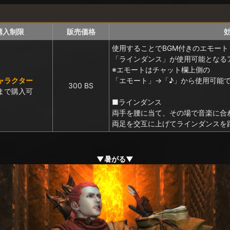
購入制限
販売価格
使用することでBGM付きのエモート
「ラインダンス」が使用可能となる
※エモートはチャット欄上側の
ャラクター
「エモート」→「♪」から使用可能
300 BS
まで購入可
■ラインダンス
両手を腰に当て、その場で音楽に合
両足を交互に上げてラインダンスを
▼暑がる▼