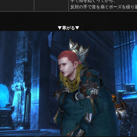
手で頬をぬぐってから、
反対の手で首を扇ぐポーズを繰り
▼寒がる▼