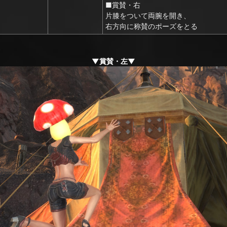
■賞賛・右
片膝をついて両腕を開き、
右方向に称賛のポーズをとる
▼賞賛・左▼