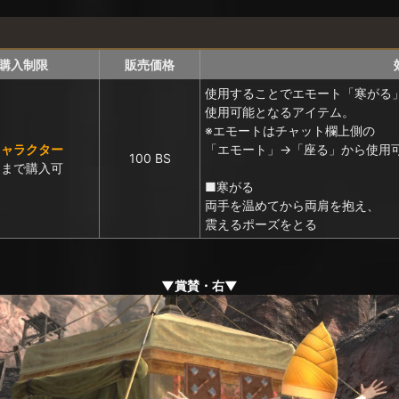
購入制限
販売価格
使用することでエモート「寒がる
使用可能となるアイテム。
※エモートはチャット欄上側の
キャラクター
「エモート」→「座る」から使用
100 BS
回まで購入可
■寒がる
両手を温めてから両肩を抱え、
震えるポーズをとる
▼賞賛・右▼