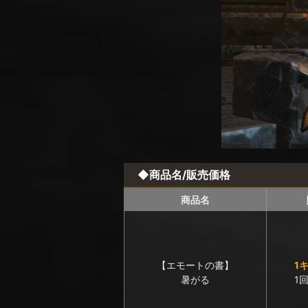
◆商品名/販売価格
商品名
【エモートの書】
1
暑がる
1