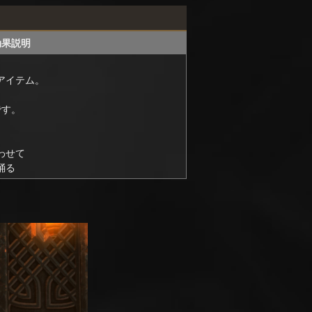
効果説明
アイテム。
です。
わせて
踊る