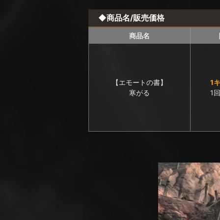
◆商品名/販売価格
商品名
【エモートの書】
1
寒がる
1