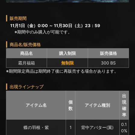
販売期間
11月1日（金）0:00 ～ 11月30日（土）23：59
※期間中のみ購入が可能です。
商品名/販売価格
商品名
購入制限
販売価格
霜月福箱
無制限
300 BS
※期間限定商品は期間終了後に再販売する場合があります。
出現ラインナップ
出
個
現
アイテム名
アイテム種別
数
確
率
0.1
蝶の羽根・紫
1
背中アバター(翼)
0%