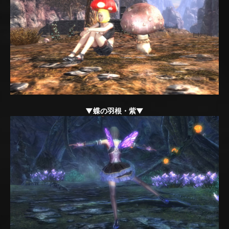
▼蝶の羽根・紫▼