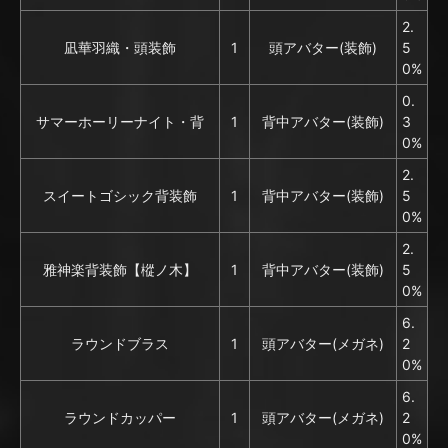
2.
凪華羽織・頭装飾
1
頭アバター(装飾)
5
0%
0.
サマーホーリーナイト・背
1
背中アバター(装飾)
3
0%
2.
スイートゴシック背装飾
1
背中アバター(装飾)
5
0%
2.
雅神楽背装飾【樅ノ木】
1
背中アバター(装飾)
5
0%
6.
ラウンドブラス
1
頭アバター(メガネ)
2
0%
6.
ラウンドカッパー
1
頭アバター(メガネ)
2
0%