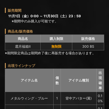
販売期間
11月1日（金）0:00 ～ 11月30日（土）23：59
※期間中のみ購入が可能です。
商品名/販売価格
商品名
購入制限
販売価格
霜月福箱II
無制限
300 BS
※期間限定商品は期間終了後に再販売する場合があります。
出現ラインナップ
出
個
現
アイテム名
アイテム種別
数
確
率
0.1
メタルウィング・ブルー
1
背中アバター(翼)
0%
0.1