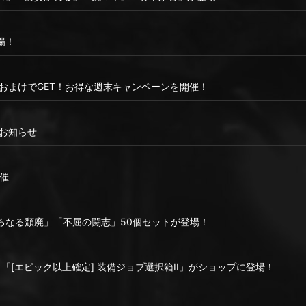
場！
おまけでGET！お得な週末キャンペーンを開催！
スのお知らせ
開催
虚ろなる頽廃」「不屈の闘志」50個セットが登場！
」「[エピック以上確定] 装備ジョブ選択箱II」がショップに登場！