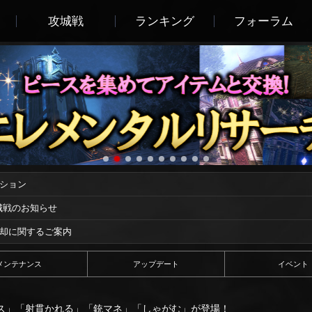
攻城戦
ランキング
フォーラム
ーション
攻城戦のお知らせ
償却に関するご案内
メンテナンス
アップデート
イベント
ス」「射貫かれる」「銃マネ」「しゃがむ」が登場！