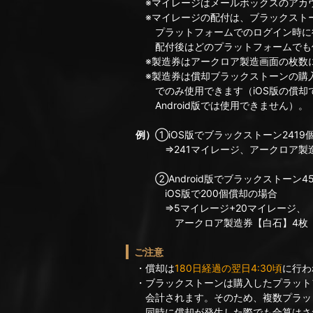
※マイレージはメールボックスのアカウ
※マイレージの配付は、ブラックスト
プラットフォームでのログイン時に
配付後はどのプラットフォームでも使
※製造券はアークロア製造画面の枚数に
※製造券は償却ブラックストーンの購入
でのみ使用できます（iOS版の償却
Android版では使用できません）。
例）
①iOS版でブラックストーン2419
⇒241マイレージ、アークロア製造
②Android版でブラックストーン4
iOS版で200個償却の場合
⇒5マイレージ+20マイレージ、
アークロア製造券【白石】4枚
ご注意
・償却は
180日経過の翌日4:30頃
に行わ
・ブラックストーンは購入したプラット
会計されます。そのため、複数プラッ
同時に償却が発生した際でも合算はさ