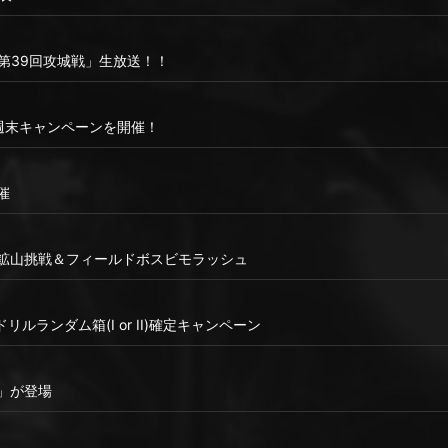
り「第39回攻城戦」生放送！！
な週末キャンペーンを開催！
催
ン鉱山挑戦＆フィールドボスビモラッシュ
ルランダム箱(I or II)確定キャンペーン
3」が登場