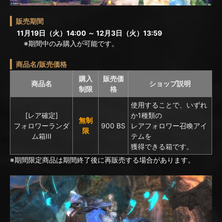
販売期間
11月19日（火）14:00 ～ 12月3日（火）13:59
※期間中のみ購入が可能です。
商品名/販売価格
購入
販売価
商品名
ショップ説明
制限
格
使用することで、いずれ
[レア確定]
か1種類の
無制
フォロワーランダ
900 BS
レアフォロワー召喚アイ
限
ム箱III
テムを
獲得できる箱です。
※期間限定商品は期間終了後に再販売する場合があります。