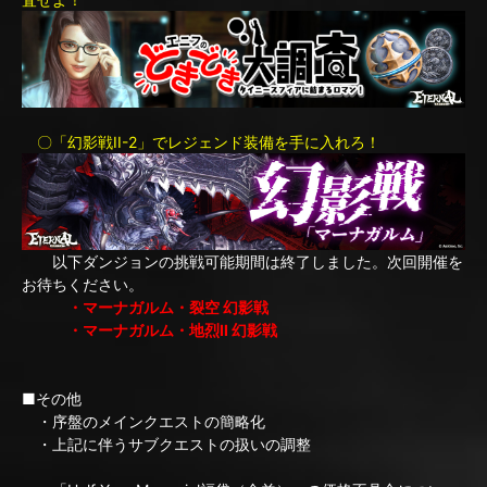
〇「幻影戦II-2」でレジェンド装備を手に入れろ！
以下ダンジョンの挑戦可能期間は終了しました。次回開催を
お待ちください。
・マーナガルム・裂空 幻影戦
・マーナガルム・地烈II 幻影戦
■その他
・序盤のメインクエストの簡略化
・上記に伴うサブクエストの扱いの調整