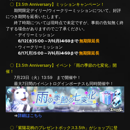
〇【3.5th Anniversary】ミッションキャンペーン！
期間限定デイリー/ウィークリーミッションについて、好評
につき期間を延長いたします。
終了時期については現時点で未定ですが、事前の告知無く終
了する場合がありますのでご了承ください。
・デイリーミッション
6/12(水)5:00～
7/1(月)4:59まで
無期限延長
・ウィークリーミッション
6/17(月)5:00～
7/1(月)4:59まで
無期限延長
〇【3.5th Anniversary】イベント「雨の季節の七変化」開
催！
7月23日（火）13:59 まで開催中！
最大7日間のイベントログインボーナスも同時開催中！
⇒
詳細はこちら
〇「紫陽花柄のプレゼントボックス3.5th」がショップに登