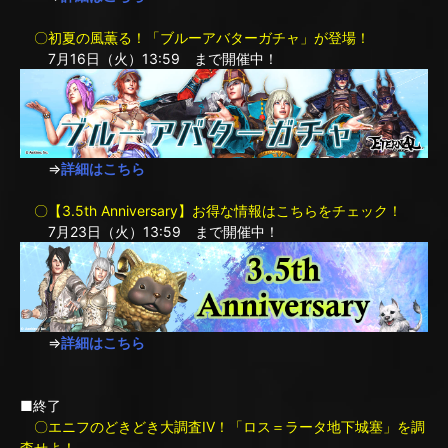
〇初夏の風薫る！「ブルーアバターガチャ」が登場！
7月16日（火）13:59 まで開催中！
⇒
詳細はこちら
〇【3.5th Anniversary】お得な情報はこちらをチェック！
7月23日（火）13:59 まで開催中！
⇒
詳細はこちら
■終了
〇エニフのどきどき大調査IV！「ロス＝ラータ地下城塞」を調
査せよ！