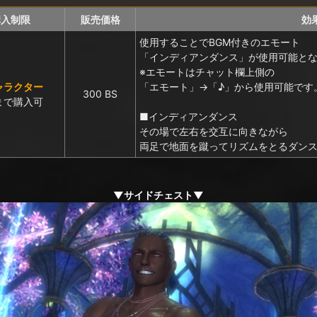
購入制限
販売価格
効
使用することでBGM付きのエモート
「インディアンダンス」が使用可能と
※エモートはチャット欄上側の
ャラクター
「エモート」→「♪」から使用可能です
300 BS
まで購入可
■インディアンダンス
その場で左右を交互に向きながら
両足で地面を蹴ってリズムをとるダン
▼サイドチェスト▼