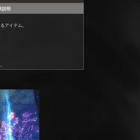
果説明
なるアイテム。
。
ス。