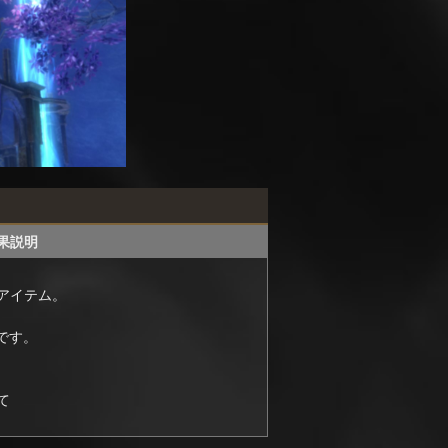
果説明
アイテム。
です。
て