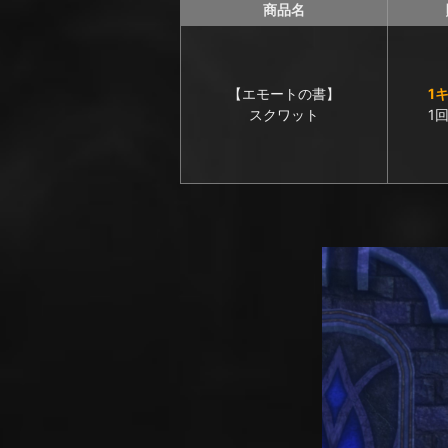
商品名
【エモートの書】
1
スクワット
1