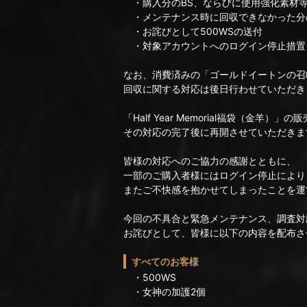
・購入分のBS、ならびに使用強化素材
・メンテナンス時に回収できなかった分
・お詫びとして500WSの送付
・対象アカウントへのログイン停止措置
なお、消費済みの「ゴールドイートンの召
回収に関する対応は後日行わせていただき
「Half Year Memorial福袋（金羊）
その対応の完了後に再開させていただきま
皆様の対応へのご協力の感謝とともに、
一部のご購入者様にはログイン停止により
またご不快感を抱かせてしまったことを運
今回の不具合と緊急メンテナンス、調査対
お詫びとして、皆様に以下の内容を配布さ
すべてのお客様
・500WS
・女神の加護2個