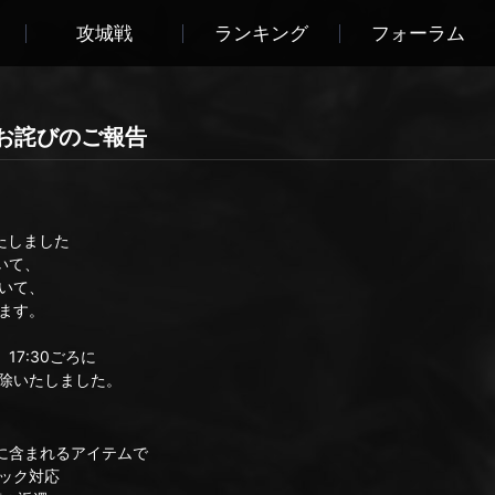
攻城戦
ランキング
フォーラム
とお詫びのご報告
たしました
おいて、
いて、
ます。
17:30ごろに
除いたしました。
羊）」に含まれるアイテムで
ック対応