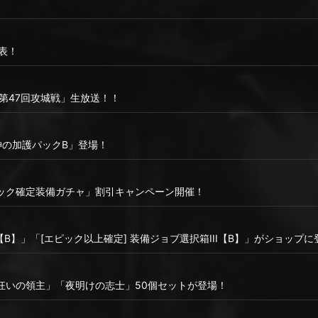
表！
り「第47回攻城戦」生放送！！
神の加護パックB」登場！
ック確定装備ガチャ」割引キャンペーン開催！
I【B】」「[エピック以上確定] 装備ジョブ選択箱III【B】」がショップ
血狂いの領主」「夜明けの志士」50個セットが登場！