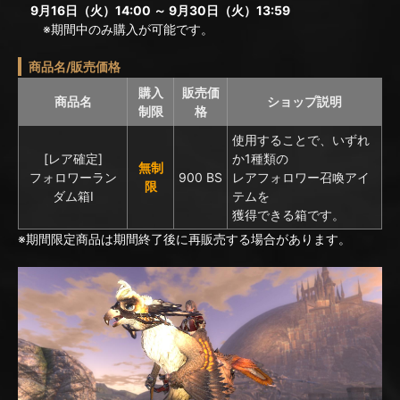
9月16日（火）14:00 ～ 9月30日（火）13:59
※期間中のみ購入が可能です。
商品名/販売価格
購入
販売価
商品名
ショップ説明
制限
格
使用することで、いずれ
[レア確定]
か1種類の
無制
フォロワーラン
900 BS
レアフォロワー召喚アイ
限
ダム箱I
テムを
獲得できる箱です。
※期間限定商品は期間終了後に再販売する場合があります。