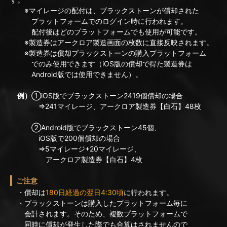
※マイレージの配付は、ブラックストーンが償却された
プラットフォームでのログイン時に行われます。
配付後はどのプラットフォームでも使用が可能です。
※製造券はアークロア製造画面の枚数に直接反映されます。
※製造券は償却ブラックストーンの購入プラットフォーム
でのみ使用できます（iOS版の償却で得た製造券は
Android版では使用できません）。
例）
①iOS版でブラックストーン2419個償却の場合
⇒241マイレージ、アークロア製造券【白石】48枚
②Android版でブラックストーン45個、
iOS版で200個償却の場合
⇒5マイレージ+20マイレージ、
アークロア製造券【白石】4枚
ご注意
・償却は
180日経過の翌日4:30頃
に行われます。
・ブラックストーンは購入したプラットフォーム毎に
会計されます。そのため、複数プラットフォームで
同時に償却が発生した際でも合算はされませんので