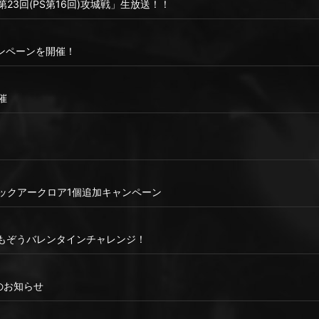
「第23回(PS第16回)攻城戦」生放送！！
ンペーンを開催！
催
ックアークロア1個追加キャンペーン
ももぞうバレンタインチャレンジ！
ンスのお知らせ