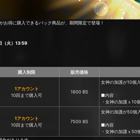
がお得に購入できるパック商品が、期間限定で登場！
（火）13:59
購入制限
販売価格
女神の加護が10個
1アカウント
1600 BS
10回まで購入可
■内容
・女神の加護ｘ10
女神の加護が50個
1アカウント
7500 BS
10回まで購入可
■内容
・女神の加護ｘ50
場合があります。