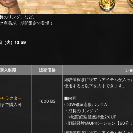
長のリング」など、
ク商品が、期間限定で登場！
（火）13:59
購入制限
販売価格
シ
経験値稼ぎに役立つアイテムが入っ
使用すると以下を入手できます。
キャラクター
■内容
1600 BS
回まで購入可
〇GW修練応援パックA
・成長のリング x1
※戦闘経験値獲得量2％UP
・戦闘経験値UPポーション【60分：3
経験値稼ぎに役立つアイテムが入っ