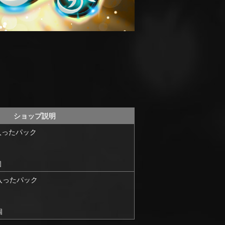
ショップ説明
入ったパック
個
入ったパック
個