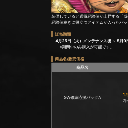
装備していると獲得経験値が上昇する「成
経験値稼ぎに役立つアイテムが入ったパッ
販売期間
4月25日（火）メンテナンス後 ～ 5月9日
※期間中のみ購入が可能です。
商品名/販売価格
商品名
1
GW修練応援パックA
2