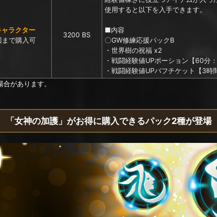
使用すると以下を入手できます。
キャラクター
■内容
3200 BS
回まで購入可
〇GW修練応援パックB
・世界樹の祝福 x2
・戦闘経験値UPポーション【60分：3
・戦闘経験値UPバフチケット【3時間：
場合があります。
「女神の加護」がお得に購入できるパック2種が登場