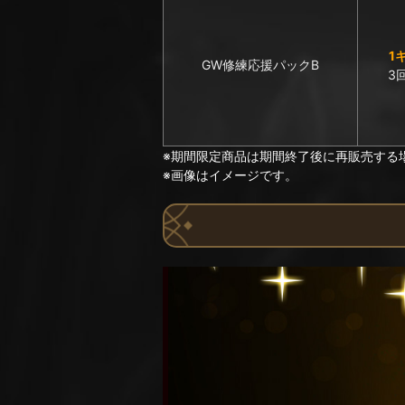
1
GW修練応援パックB
3
※期間限定商品は期間終了後に再販売する
※画像はイメージです。