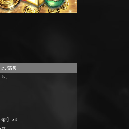
ョップ説明
た箱。
倍】 x3
た箱。