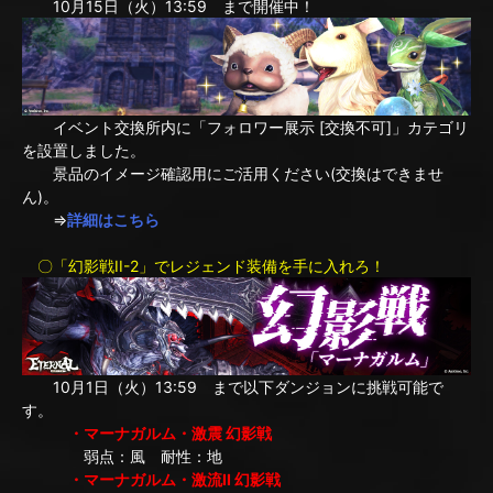
10月15日（火）13:59 まで開催中！
イベント交換所内に「フォロワー展示 [交換不可]」カテゴリ
を設置しました。
景品のイメージ確認用にご活用ください(交換はできませ
ん)。
⇒
詳細はこちら
〇「幻影戦II-2」でレジェンド装備を手に入れろ！
10月1日（火）13:59 まで以下ダンジョンに挑戦可能で
す。
・マーナガルム・激震 幻影戦
弱点：風 耐性：地
・マーナガルム・激流II 幻影戦