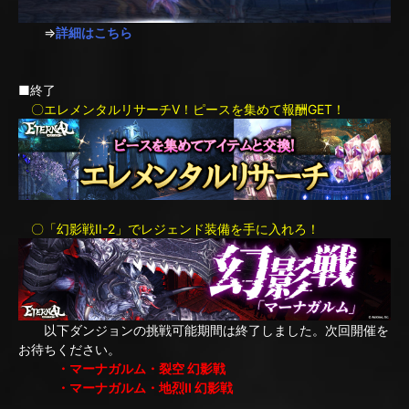
⇒
詳細はこちら
■終了
〇エレメンタルリサーチV！ピースを集めて報酬GET！
〇「幻影戦II-2」でレジェンド装備を手に入れろ！
以下ダンジョンの挑戦可能期間は終了しました。次回開催を
お待ちください。
・マーナガルム・裂空 幻影戦
・マーナガルム・地烈II 幻影戦