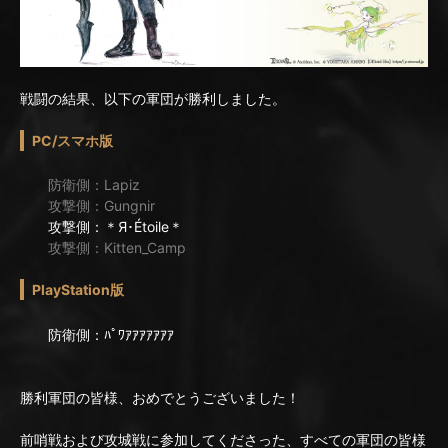
戦闘の結果、以下の軍団が勝利しました。
PC/スマホ版
防衛側：Lapiz
攻撃側：Gungnir
攻撃側：＊Я･Étoile＊
攻撃側：Kitten_Camp
PlayStation版
防衛側：ﾊﾟﾜｱｱｱｱｱｱｱ
勝利軍団の皆様、おめでとうございました！
前哨戦および攻城戦に参加してくださった、すべての軍団の皆様