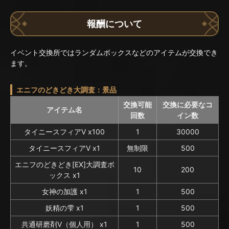
報酬について
イベント交換所ではランダムボックスなどのアイテムが交換でき
ます。
エニフのどきどき大調査：景品
交換可能
交換に必要なコ
アイテム名
回数
イン数
タイニースフィアV x100
1
30000
タイニースフィアV x1
無制限
500
エニフのどきどき[EX]大調査ボ
10
200
ックス x1
女神の加護 x1
1
500
妖精の雫 x1
1
500
共通研磨剤V（個人用） x1
1
500