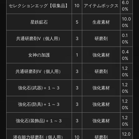
6.0
セレクションエッグ【収集品】
10
アイテムボックス
0%
10.0
星鉄鉱石
5
生産素材
0%
0.1
共通研磨剤V（個人用）
3
研磨剤
0%
0.4
女神の加護
1
強化素材
0%
1.2
共通研磨剤IV（個人用）
3
研磨剤
0%
1.2
強化石(武器)＋１～３
3
強化素材
0%
1.2
強化石(防具)＋１～３
3
強化素材
0%
1.2
強化石(装飾品)＋１～３
3
強化素材
0%
12.0
潜在能力研磨剤（個人用）
10
研磨剤