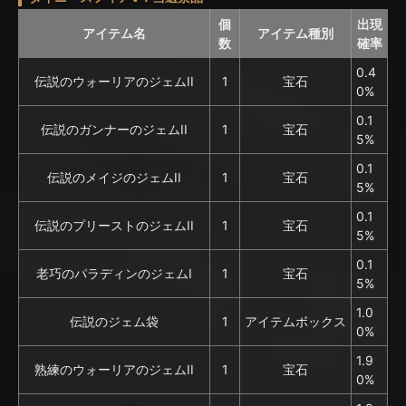
個
出現
アイテム名
アイテム種別
数
確率
0.4
伝説のウォーリアのジェムII
1
宝石
0%
0.1
伝説のガンナーのジェムII
1
宝石
5%
0.1
伝説のメイジのジェムII
1
宝石
5%
0.1
伝説のプリーストのジェムII
1
宝石
5%
0.1
老巧のパラディンのジェムI
1
宝石
5%
1.0
伝説のジェム袋
1
アイテムボックス
0%
1.9
熟練のウォーリアのジェムII
1
宝石
0%