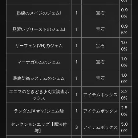
0.9
熟練のメイジのジェムI
1
宝石
0%
0.9
見習いプリーストのジェムI
1
宝石
5%
1.0
リーフェン(VH)のジェム
1
宝石
0%
1.0
マーナガルムのジェム
1
宝石
0%
1.0
最終防衛システムのジェム
1
宝石
0%
エニフのどきどき[EX]大調査ボ
3.2
1
アイテムボックス
ックス
0%
2.5
ランダム[Anniv.]ジェム袋
1
アイテムボックス
0%
セレクションエッグ【魔法付
5.0
3
アイテムボックス
与】
0%