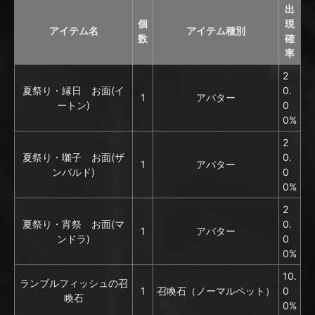
出
個
現
アイテム名
アイテム種別
数
確
率
2
夏祭り・縁日 お面(イ
0.
1
アバター
ートン)
0
0%
2
夏祭り・囃子 お面(ザ
0.
1
アバター
ンバルド)
0
0%
2
夏祭り・宵祭 お面(マ
0.
1
アバター
ンドラ)
0
0%
10.
ランブルフィッシュの召
1
召喚石（ノーマルペット）
0
喚石
0%