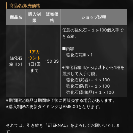
商品名/販売価格
購入制
販売価
商品名
ショップ説明
限
格
任意の強化石＋１を100個入手で
きる箱。
■内容
1アカ
・強化石箱IIIｘ1
強化石
ウント
150 BS
箱III x1
1日1回
※強化石箱IIIからは以下から1種を
まで
選択して入手可能。
強化石(武器)＋１ｘ100
強化石(防具)＋１ｘ100
強化石(装飾品)＋１ｘ100
※期間限定商品は期間終了後に再販売する場合があります。
※購入制限の更新タイミングはAM5:00となります。
それでは、引き続き『ETERNAL』をよろしくお願いいたしま
す。