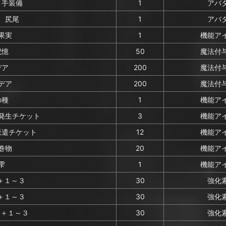
 手装備
1
アバ
 尻尾
1
アバ
果実
1
機能ア
記憶
50
魔法付
デア
200
魔法付
デア
200
魔法付
の種
1
機能ア
発生チケット
3
機能ア
派遣チケット
12
機能ア
巻物
20
機能ア
雫
1
機能ア
)＋１～３
30
強化
)＋１～３
30
強化
)＋１～３
30
強化