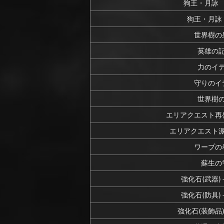
狗王・月詠
狗王・月詠
世界樹の
英雄の
力のイ
守りのイ
世界樹
エリアクエスト再
エリアクエスト
ワープの
蘇生の
強化石(武器
強化石(防具
強化石(装飾品