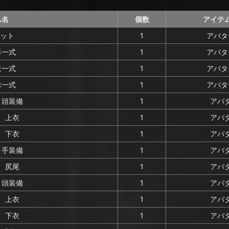
ム名
個数
アイテ
セット
1
アバタ
界一式
1
アバタ
道一式
1
アバタ
詠一式
1
アバタ
 頭装備
1
アバ
 上衣
1
アバ
 下衣
1
アバ
 手装備
1
アバ
 尻尾
1
アバ
 頭装備
1
アバ
 上衣
1
アバ
 下衣
1
アバ