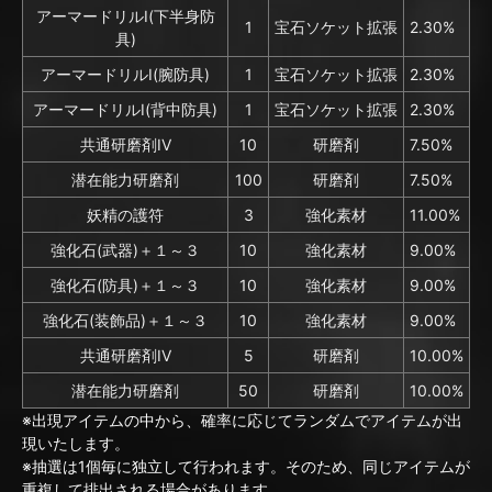
アーマードリルⅠ(下半身防
1
宝石ソケット拡張
2.30%
具)
アーマードリルⅠ(腕防具)
1
宝石ソケット拡張
2.30%
アーマードリルⅠ(背中防具)
1
宝石ソケット拡張
2.30%
共通研磨剤IV
10
研磨剤
7.50%
潜在能力研磨剤
100
研磨剤
7.50%
妖精の護符
3
強化素材
11.00%
強化石(武器)＋１～３
10
強化素材
9.00%
強化石(防具)＋１～３
10
強化素材
9.00%
強化石(装飾品)＋１～３
10
強化素材
9.00%
共通研磨剤IV
5
研磨剤
10.00%
潜在能力研磨剤
50
研磨剤
10.00%
※出現アイテムの中から、確率に応じてランダムでアイテムが出
現いたします。
※抽選は1個毎に独立して行われます。そのため、同じアイテムが
重複して排出される場合があります。