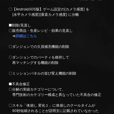
〇【Android/iOS版】ゲーム設定の[カメラ感度] を
[水平カメラ感度][垂直カメラ感度] に分離
■削除/見直し
〇販売商品・生産レシピ・効果の見直し
⇒
詳細はこちら
〇ダンジョンでの欠員補充機能の削除
〇ダンジョンでのパーティを維持して
再マッチングする機能の削除
〇ミッションパネルの並び変え機能の削除
■不具合修正
〇分解の実績カテゴリーについて、
専門技術のカテゴリー構成と異なっていた不具合の修正
〇スキル「体崩し 変化１」に体崩しのクールタイムが
90秒短縮されることが説明文に記載されていなかった