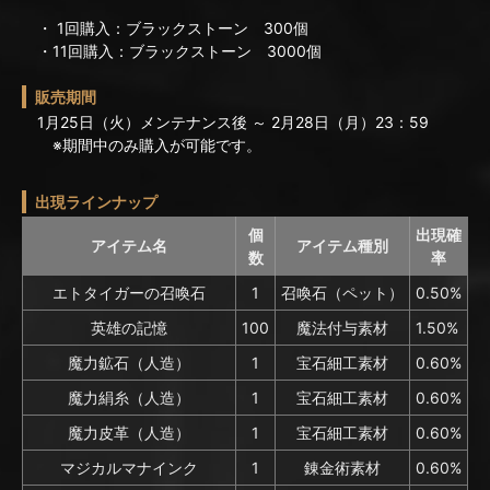
・ 1回購入：ブラックストーン 300個
・11回購入：ブラックストーン 3000個
販売期間
1月25日（火）メンテナンス後 ～ 2月28日（月）23：59
※期間中のみ購入が可能です。
出現ラインナップ
個
出現確
アイテム名
アイテム種別
数
率
エトタイガーの召喚石
1
召喚石（ペット）
0.50%
英雄の記憶
100
魔法付与素材
1.50%
魔力鉱石（人造）
1
宝石細工素材
0.60%
魔力絹糸（人造）
1
宝石細工素材
0.60%
魔力皮革（人造）
1
宝石細工素材
0.60%
マジカルマナインク
1
錬金術素材
0.60%