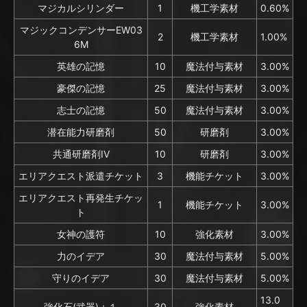
マジカルシリンダー
1
機工学素材
0.60%
マジックコンデンサーEW03
2
機工学素材
1.00%
6M
英雄の記憶
10
魔法付与素材
3.00%
豪傑の記憶
25
魔法付与素材
3.00%
志士の記憶
50
魔法付与素材
3.00%
潜在能力研磨剤
50
研磨剤
3.00%
共通研磨剤IV
10
研磨剤
3.00%
エリアクエスト派遣チケット
3
機能チケット
3.00%
エリアクエスト再発生チケッ
1
機能チケット
3.00%
ト
女神の護符
10
強化素材
3.00%
力のイデア
30
魔法付与素材
5.00%
守りのイデア
30
魔法付与素材
5.00%
13.0
強化石(武器)＋１
30
強化素材