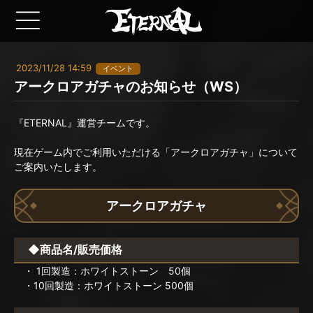
2023/11/28 14:59
イベント
アークロアガチャのお知らせ（WS）
『ETERNAL』運営チームです。
現在ゲーム内でご利用いただける「アークロアガチャ」について
ご案内いたします。
アークロアガチャ
◆商品名/販売価格
・ 1回製造：ホワイトストーン 50個
・10回製造：ホワイトストーン 500個