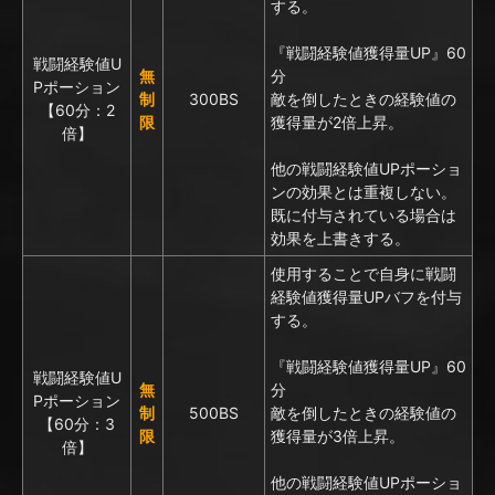
する。
『戦闘経験値獲得量UP』60
戦闘経験値U
無
分
Pポーション
制
300BS
敵を倒したときの経験値の
【60分：2
限
獲得量が2倍上昇。
倍】
他の戦闘経験値UPポーショ
ンの効果とは重複しない。
既に付与されている場合は
効果を上書きする。
使用することで自身に戦闘
経験値獲得量UPバフを付与
する。
『戦闘経験値獲得量UP』60
戦闘経験値U
無
分
Pポーション
制
500BS
敵を倒したときの経験値の
【60分：3
限
獲得量が3倍上昇。
倍】
他の戦闘経験値UPポーショ