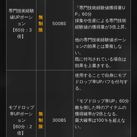
『専門技術経験値獲得量U
専門技術経験
P』60分
値UPポーシ
無
採集や生産による専門技術
ョン
制
500BS
経験値の獲得量が3倍上昇。
【60分：3
限
倍】
他の専門技術経験値ポーシ
ョンの効果とは重複しな
い。
既に付与されている場合は
効果を上書きする。
使用することで自身にモブ
ドロップ率UPバフを付与す
る。
『モブドロップ率UP』60分
モブドロップ
敵を倒した時のアイテムの
率UPポーシ
無
獲得確率が2倍となる。
ョン
制
300BS
最大確率は100％を超えな
【60分：2
限
い。
倍】