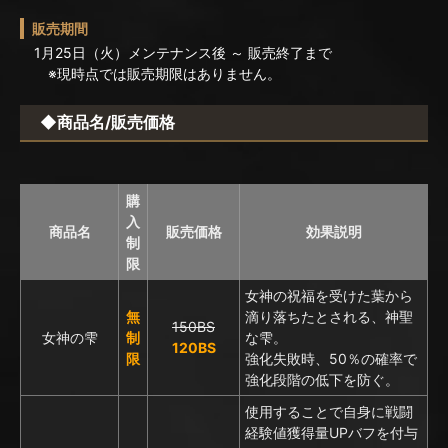
販売期間
1月25日（火）メンテナンス後 ～ 販売終了まで
※現時点では販売期限はありません。
◆商品名/販売価格
購
入
商品名
販売価格
効果説明
制
限
女神の祝福を受けた葉から
無
滴り落ちたとされる、神聖
150BS
女神の雫
制
な雫。
120BS
限
強化失敗時、50％の確率で
強化段階の低下を防ぐ。
使用することで自身に戦闘
経験値獲得量UPバフを付与