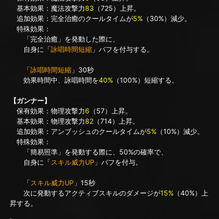
基本効果：魔法攻撃力
83
（725）上昇。
追加効果：完全治癒のクールタイムが
5%
（30%）減少。
特殊効果：
「完全治癒」を発動した際に、
自身に「
詠唱時間短縮
」バフを付与する。
「
詠唱時間短縮
」30秒
効果時間中、詠唱時間を
40%
（100%）短縮する。
【ガンナー】
保有効果：物理攻撃力
6
（57）上昇。
基本効果：物理攻撃力
82
（714）上昇。
追加効果：アンブッシュのクールタイムが
5%
（10%）減少。
特殊効果：
「簡易照準」を発動する際に、50%の確率で、
自身に「
スキル威力UP
」バフを付与。
「
スキル威力UP
」15秒
次に発動するアクティブスキルのダメージが
15%
（40%）上
昇する。