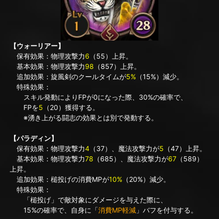
【ウォーリアー】
保有効果：物理攻撃力
6
（55）上昇。
基本効果：物理攻撃力
98
（857）上昇。
追加効果：旋風剣のクールタイムが
5%
（15%）減少。
特殊効果：
スキル発動によりFPが0になった際、30%の確率で、
FPを
5
（20）獲得する。
※湧き上がる闘志の効果とは別で発動する。
【パラディン】
保有効果：物理攻撃力
4
（37）、魔法攻撃力が
5
（47）上昇。
基本効果：物理攻撃力
78
（685）、魔法攻撃力が
67
（589）
上昇。
追加効果：槌投げの消費MPが
10%
（20%）減少。
特殊効果：
「槌投げ」で敵対象にダメージを与えた際に、
15%の確率で、自身に「
消費MP軽減
」バフを付与する。