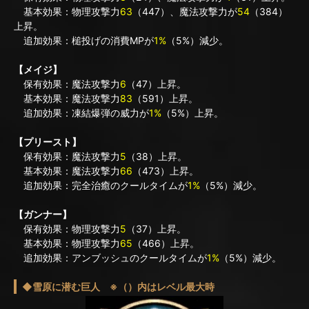
基本効果：物理攻撃力
63
（447）、魔法攻撃力が
54
（384）
上昇。
追加効果：槌投げの消費MPが
1%
（5%）減少。
【メイジ】
保有効果：魔法攻撃力
6
（47）上昇。
基本効果：魔法攻撃力
83
（591）上昇。
追加効果：凍結爆弾の威力が
1%
（5%）上昇。
【プリースト】
保有効果：魔法攻撃力
5
（38）上昇。
基本効果：魔法攻撃力
66
（473）上昇。
追加効果：完全治癒のクールタイムが
1%
（5%）減少。
【ガンナー】
保有効果：物理攻撃力
5
（37）上昇。
基本効果：物理攻撃力
65
（466）上昇。
追加効果：アンブッシュのクールタイムが
1%
（5%）減少。
◆雪原に潜む巨人 ※（）内はレベル最大時