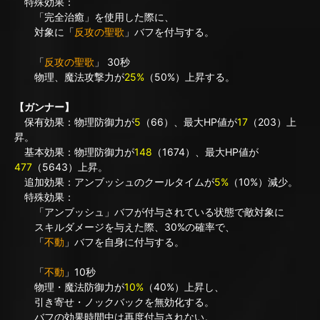
特殊効果：
「完全治癒」を使用した際に、
対象に「
反攻の聖歌
」バフを付与する。
「
反攻の聖歌
」 30秒
物理、魔法攻撃力が
25%
（50%）上昇する。
【ガンナー】
保有効果：物理防御力が
5
（66）、最大HP値が
17
（203）上
昇。
基本効果：物理防御力が
148
（1674）、最大HP値が
477
（5643）上昇。
追加効果：アンブッシュのクールタイムが
5%
（10%）減少。
特殊効果：
「アンブッシュ」バフが付与されている状態で敵対象に
スキルダメージを与えた際、30%の確率で、
「
不動
」バフを自身に付与する。
「
不動
」10秒
物理・魔法防御力が
10%
（40%）上昇し、
引き寄せ・ノックバックを無効化する。
バフの効果時間中は再度付与されない。