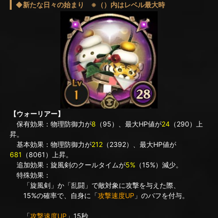
◆新たな日々の始まり ※（）内はレベル最大時
【ウォーリアー】
保有効果：物理防御力が
8
（95）、最大HP値が
24
（290）上
昇。
基本効果：物理防御力が
212
（2392）、最大HP値が
681
（8061）上昇。
追加効果：旋風剣のクールタイムが
5%
（15%）減少。
特殊効果：
「旋風剣」か「乱闘」で敵対象に攻撃を与えた際、
15%の確率で、自身に「
攻撃速度UP
」のバフを付与。
「
攻撃速度UP
」15秒