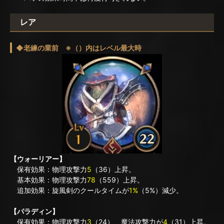
レア
◆老練の業前 ※（）内はレベル最大時
【ウォーリアー】
保有効果：物理攻撃力
5
（36）上昇。
基本効果：物理攻撃力
78
（559）上昇。
追加効果：旋風剣のクールタイムが
1%
（5%）減少。
【パラディン】
保有効果：物理攻撃力
3
（24）、魔法攻撃力が
4
（31）上昇。