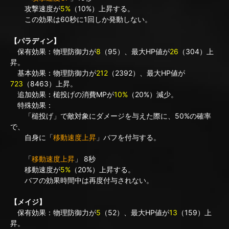
攻撃速度が
5%
（10%）上昇する。
この効果は60秒に1回しか発動しない。
【パラディン】
保有効果：物理防御力が
8
（95）、最大HP値が
26
（304）上
昇。
基本効果：物理防御力が
212
（2392）、最大HP値が
723
（8463）上昇。
追加効果：槌投げの消費MPが
10%
（20%）減少。
特殊効果：
「槌投げ」で敵対象にダメージを与えた際に、50%の確率
で、
自身に「
移動速度上昇
」バフを付与する。
「
移動速度上昇
」 8秒
移動速度が
5%
（20%）上昇する。
バフの効果時間中は再度付与されない。
【メイジ】
保有効果：物理防御力が
5
（52）、最大HP値が
13
（159）上
昇。