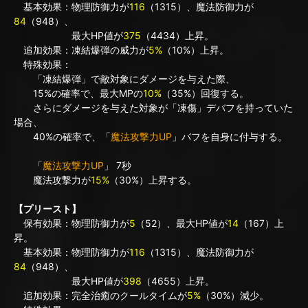
基本効果：物理防御力が
116
（1315）、魔法防御力が
84
（948）、
最大HP値が
375
（4434）上昇。
追加効果：凍結爆弾の威力が
5%
（10%）上昇。
特殊効果：
「凍結爆弾」で敵対象にダメージを与えた際、
15%の確率で、最大MPの
10%
（35%）回復する。
さらにダメージを与えた対象が「凍傷」デバフを持っていた
場合、
40%の確率で、「
魔法攻撃力UP
」バフを自身に付与する。
「
魔法攻撃力UP
」 7秒
魔法攻撃力が
15%
（30%）上昇する。
【プリースト】
保有効果：物理防御力が
5
（52）、最大HP値が
14
（167）上
昇。
基本効果：物理防御力が
116
（1315）、魔法防御力が
84
（948）、
最大HP値が
398
（4655）上昇。
追加効果：完全治癒のクールタイムが
5%
（30%）減少。