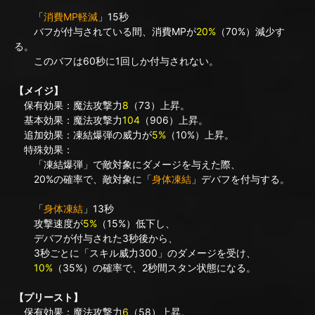
「
消費MP軽減
」15秒
バフが付与されている間、消費MPが
20%
（70%）減少す
る。
このバフは60秒に1回しか付与されない。
【メイジ】
保有効果：魔法攻撃力
8
（73）上昇。
基本効果：魔法攻撃力
104
（906）上昇。
追加効果：凍結爆弾の威力が
5%
（10%）上昇。
特殊効果：
「凍結爆弾」で敵対象にダメージを与えた際、
20%の確率で、敵対象に「
身体凍結
」デバフを付与する。
「
身体凍結
」13秒
攻撃速度が
5%
（15%）低下し、
デバフが付与された3秒後から、
3秒ごとに「スキル威力300」のダメージを受け、
10%
（35%）の確率で、2秒間スタン状態になる。
【プリースト】
保有効果：魔法攻撃力
6
（58）上昇。