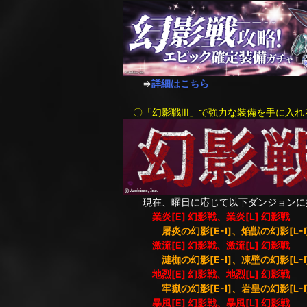
⇒
詳細はこちら
〇「幻影戦III」で強力な装備を手に入れ
現在、曜日に応じて以下ダンジョンに
業炎[E] 幻影戦、業炎[L] 幻影戦
屠炎の幻影[E-I]、焔獣の幻影[L-I
激流[E] 幻影戦、激流[L] 幻影戦
漣枷の幻影[E-I]、凍壁の幻影[L-I
地烈[E] 幻影戦、地烈[L] 幻影戦
牢嶽の幻影[E-I]、岩皇の幻影[L-I
暴風[E] 幻影戦、暴風[L] 幻影戦