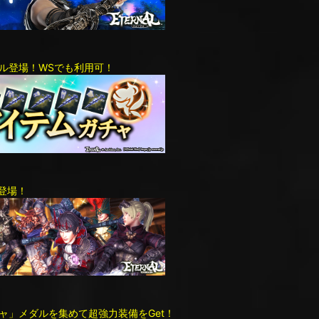
ル登場！WSでも利用可！
登場！
ャ」メダルを集めて超強力装備をGet！