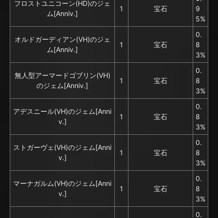
フロストユニコーン(HD)のジェ
1
宝石
9
ム[Anniv.]
5%
0.
オルドガーディアン(VH)のジェ
1
宝石
8
ム[Anniv.]
3%
0.
無人型アーマードゴブリン(VH)
1
宝石
8
のジェム[Anniv.]
3%
0.
アデスニール(VH)のジェム[Anni
1
宝石
8
v.]
3%
0.
ストガーヴェ(VH)のジェム[Anni
1
宝石
8
v.]
3%
0.
マーナガルム(VH)のジェム[Anni
1
宝石
8
v.]
3%
0.