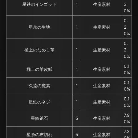
星鉄のインゴット
1
生産素材
3
0%
0.
星糸の生地
1
生産素材
2
0%
0.
極上のなめし革
1
生産素材
2
0%
0.1
極上の羊皮紙
1
生産素材
0%
0.1
久遠の魔素
1
生産素材
0%
0.1
星鉄のネジ
1
生産素材
0%
7.9
星鉄鉱石
5
生産素材
0%
7.3
星糸の布切れ
5
生産素材
0%