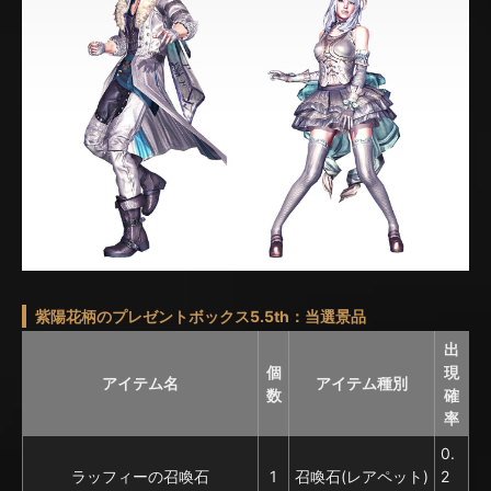
紫陽花柄のプレゼントボックス5.5th：当選景品
出
個
現
アイテム名
アイテム種別
数
確
率
0.
ラッフィーの召喚石
1
召喚石(レアペット)
2