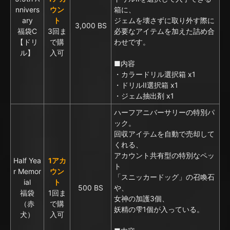
nnivers
ウン
箱に、
ary
ト
ジェムを壊さずに取り外す際に
3,000 BS
福袋C
3回ま
必要なアイテムを加えた詰め合
【ドリ
で購
わせです。
ル】
入可
■内容
・カラードリル選択箱 x1
・ドリルII選択箱 x1
・ジェム抽出剤 x1
ハーフアニバーサリーの特別パ
ック。
回収アイテムを自動で売却して
くれる、
アカウント共有型の特別なペッ
Half Yea
1アカ
ト
r Memor
ウン
「スニッカードッグ」の召喚石
ial
ト
500 BS
や、
福袋
1回ま
女神の加護3個、
（赤
で購
妖精の雫1個が入っている。
犬）
入可