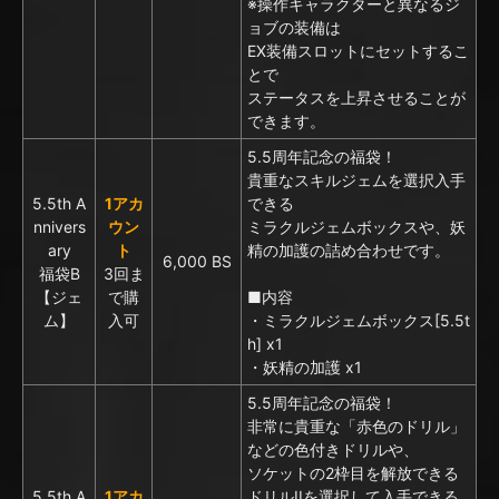
※操作キャラクターと異なるジ
ョブの装備は
EX装備スロットにセットするこ
とで
ステータスを上昇させることが
できます。
5.5周年記念の福袋！
貴重なスキルジェムを選択入手
5.5th A
1アカ
できる
nnivers
ウン
ミラクルジェムボックスや、妖
ary
ト
精の加護の詰め合わせです。
6,000 BS
福袋B
3回ま
【ジェ
で購
■内容
ム】
入可
・ミラクルジェムボックス[5.5t
h] x1
・妖精の加護 x1
5.5周年記念の福袋！
非常に貴重な「赤色のドリル」
などの色付きドリルや、
ソケットの2枠目を解放できる
5.5th A
1アカ
ドリルIIを選択して入手できる