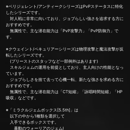
※ベリジェレント/アンティークシリーズはPvPステータスに特化
したシリーズです。
対人戦に非常に向いており、ジョブらしい強さを追求する方に
おすすめです。
無属性で、主な潜在能力は「PvP攻撃力」「PvP防御力」で
す。
※クウェイント/ペキュリアーシリーズは物理攻撃と魔法攻撃が反
転したシリーズです。
(プリーストのスタッフなど一部例外はあります)
スキルジェムの運用を前提としており、玄人向けの性能となっ
ています。
ジョブらしさを捨て去って心機一転、新たな強さを求める方に
おすすめです。
無属性で、主な潜在能力は「CT短縮」「詠唱時間短縮」「HP
吸収」などです。
※「ミラクルジェムボックス[5.5th]」は
以下の中から1種類を選択して
入手できるボックスです。
暴動のウォーリアのジェムI