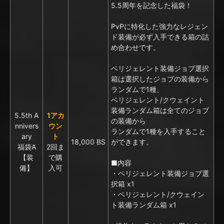
5.5周年を記念した福袋！
PvPに特化した強力なレジェン
ド装備が必ず入手できる箱の詰
め合わせです。
ベリジェレント装備ジョブ選択
箱は選択したジョブの装備から
ランダムで1種、
ベリジェレント/クウェイント
装備ランダム箱は全てのジョブ
5.5th A
1アカ
の装備から
nnivers
ウン
ランダムで1種を入手すること
ary
ト
18,000 BS
ができます。
福袋A
2回ま
【装
で購
■内容
備】
入可
・ベリジェレント装備ジョブ選
択箱 x1
・ベリジェレント/クウェイン
ト装備ランダム箱 x1