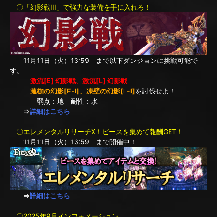
〇「幻影戦III」で強力な装備を手に入れろ！
11月11日（火）13:59 まで以下ダンジョンに挑戦可能で
す。
激流[E] 幻影戦、激流[L] 幻影戦
漣枷の幻影[E-I]、凍壁の幻影[L-I]
を討伐せよ！
弱点：地 耐性：水
⇒
詳細はこちら
〇エレメンタルリサーチX！ピースを集めて報酬GET！
11月11日（火）13:59 まで開催中！
⇒
詳細はこちら
〇2025年9月インフォメーション