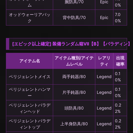
腕防具/70
Epic
ム
0%
オッドウォーリアバッ
7.0
背中防具/70
Epic
ク
0%
[エピック以上確定] 装備ランダム箱VII【B】【パラディン】
アイテム種別/アイテ
レアリ
出現
アイテム名
ムレベル
ティ
確率
0.1
ベリジェレントメイス
両手鈍器/80
Legend
0%
ベリジェレントハンマ
0.1
片手鈍器/80
Legend
ー
0%
ベリジェレントパラデ
0.2
頭防具/80
Legend
ィンヘッド
2%
ベリジェレントパラデ
0.2
上半身防具/80
Legend
ィントップ
2%