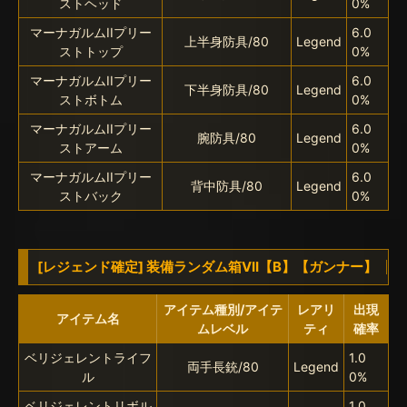
ストヘッド
0%
マーナガルムIIプリー
6.0
上半身防具/80
Legend
ストトップ
0%
マーナガルムIIプリー
6.0
下半身防具/80
Legend
ストボトム
0%
マーナガルムIIプリー
6.0
腕防具/80
Legend
ストアーム
0%
マーナガルムIIプリー
6.0
背中防具/80
Legend
ストバック
0%
[レジェンド確定] 装備ランダム箱VII【B】【ガンナー】
アイテム種別/アイテ
レアリ
出現
アイテム名
ムレベル
ティ
確率
ベリジェレントライフ
1.0
両手長銃/80
Legend
ル
0%
ベリジェレントリボル
1.0