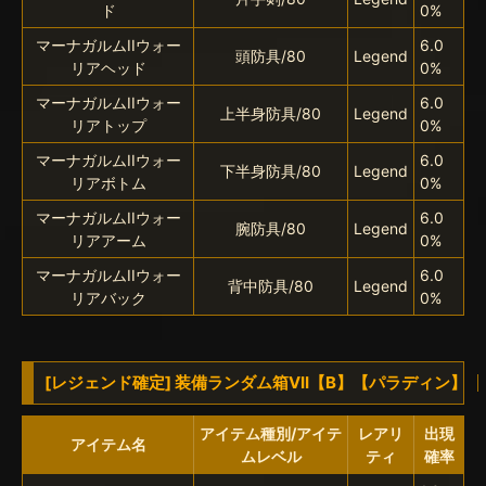
ド
0%
マーナガルムIIウォー
6.0
頭防具/80
Legend
リアヘッド
0%
マーナガルムIIウォー
6.0
上半身防具/80
Legend
リアトップ
0%
マーナガルムIIウォー
6.0
下半身防具/80
Legend
リアボトム
0%
マーナガルムIIウォー
6.0
腕防具/80
Legend
リアアーム
0%
マーナガルムIIウォー
6.0
背中防具/80
Legend
リアバック
0%
[レジェンド確定] 装備ランダム箱VII【B】【パラディン】
アイテム種別/アイテ
レアリ
出現
アイテム名
ムレベル
ティ
確率