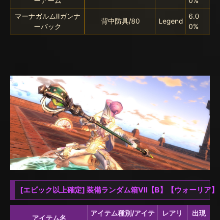
ーアーム
0%
マーナガルムIIガンナ
6.0
背中防具/80
Legend
ーバック
0%
[エピック以上確定] 装備ランダム箱VII【B】【ウォーリア】
アイテム種別/アイテ
レアリ
出現
アイテム名