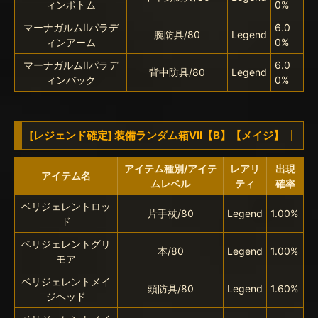
ィンボトム
0%
マーナガルムIIパラデ
6.0
腕防具/80
Legend
ィンアーム
0%
マーナガルムIIパラデ
6.0
背中防具/80
Legend
ィンバック
0%
[レジェンド確定] 装備ランダム箱VII【B】【メイジ】
アイテム種別/アイテ
レアリ
出現
アイテム名
ムレベル
ティ
確率
ベリジェレントロッ
片手杖/80
Legend
1.00%
ド
ベリジェレントグリ
本/80
Legend
1.00%
モア
ベリジェレントメイ
頭防具/80
Legend
1.60%
ジヘッド