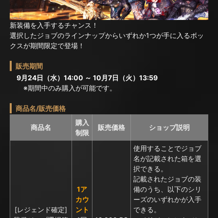
新装備を入手するチャンス！
選択したジョブのラインナップからいずれか1つが手に入るボッ
クスが期間限定で登場！
販売期間
9月24日（水）14:00 ～ 10月7日（火）13:59
※期間中のみ購入が可能です。
商品名/販売価格
購入
商品名
販売価格
ショップ説明
制限
使用することでジョブ
名が記載された箱を選
択できる。
記載されたジョブの装
1ア
備のうち、以下のシリ
カウ
ーズのいずれかが入手
[レジェンド確定]
ント
できる。