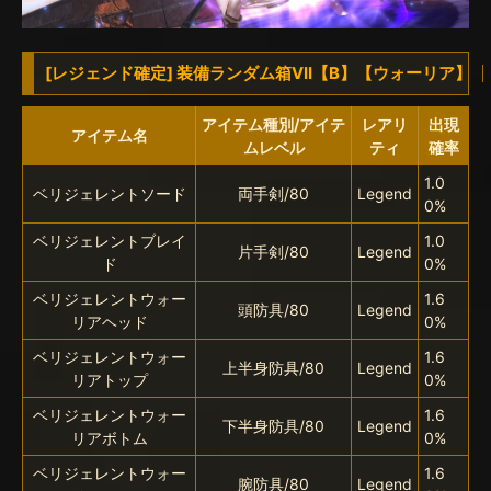
[レジェンド確定] 装備ランダム箱VII【B】【ウォーリア】
アイテム種別/アイテ
レアリ
出現
アイテム名
ムレベル
ティ
確率
1.0
ベリジェレントソード
両手剣/80
Legend
0%
ベリジェレントブレイ
1.0
片手剣/80
Legend
ド
0%
ベリジェレントウォー
1.6
頭防具/80
Legend
リアヘッド
0%
ベリジェレントウォー
1.6
上半身防具/80
Legend
リアトップ
0%
ベリジェレントウォー
1.6
下半身防具/80
Legend
リアボトム
0%
ベリジェレントウォー
1.6
腕防具/80
Legend