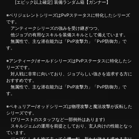
[エピック以上確定] 装備ランダム箱【ガンナー】
※ベリジェレントシリーズはPvPステータスに特化したシリーズ
です。
アンティークシリーズの強みを受け継ぎつつ、
他ジョブの有用なスキルを装備スキルとして備えています。
無属性で、主な潜在能力は「PvP攻撃力」「PvP防御力」で
す。
※アンティーク/オールドシリーズはPvPステータスに特化したシ
リーズです。
対人戦に非常に向いており、ジョブらしい強さを追求する方に
おすすめです。
無属性で、主な潜在能力は「PvP攻撃力」「PvP防御力」で
す。
※ペキュリアー/オッドシリーズは物理攻撃と魔法攻撃が反転した
シリーズです。
(プリーストのスタッフなど一部例外はあります)
スキルジェムの運用を前提としており、玄人向けの性能となっ
ています。
ジョブらしさを捨て去って心機一転、新たな強さを求める方に