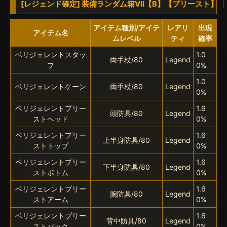
[レジェンド確定] 装備ランダム箱VII【B】【プリースト】
アイテム種別/アイテ
レアリ
出現
アイテム名
ムレベル
ティ
確率
ベリジェレントスタッ
1.0
両手杖/80
Legend
フ
0%
1.0
ベリジェレントケーン
両手杖/80
Legend
0%
ベリジェレントプリー
1.6
頭防具/80
Legend
ストヘッド
0%
ベリジェレントプリー
1.6
上半身防具/80
Legend
ストトップ
0%
ベリジェレントプリー
1.6
下半身防具/80
Legend
ストボトム
0%
ベリジェレントプリー
1.6
腕防具/80
Legend
ストアーム
0%
ベリジェレントプリー
1.6
背中防具/80
Legend
ストバック
0%