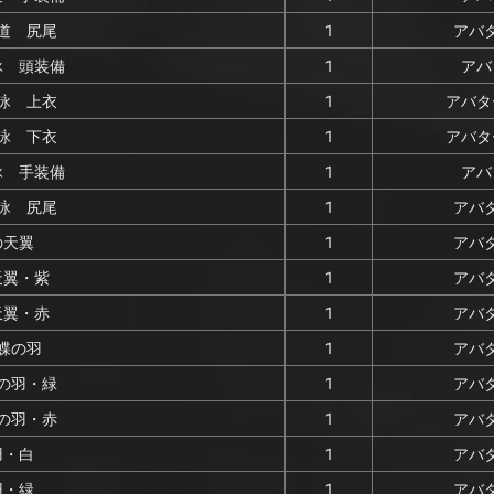
道 尻尾
1
アバタ
詠 頭装備
1
アバ
詠 上衣
1
アバタ
詠 下衣
1
アバタ
詠 手装備
1
アバ
詠 尻尾
1
アバタ
の天翼
1
アバタ
天翼・紫
1
アバタ
天翼・赤
1
アバタ
蝶の羽
1
アバタ
の羽・緑
1
アバタ
の羽・赤
1
アバタ
羽・白
1
アバタ
羽・緑
1
アバタ