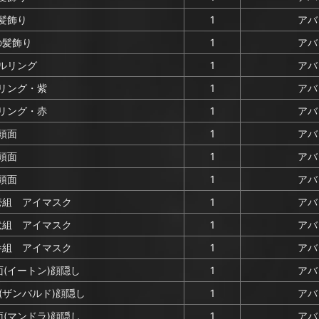
髪飾り
1
アバ
の髪飾り
1
アバ
ルリング
1
アバ
リング・紫
1
アバ
リング・赤
1
アバ
頭面
1
アバ
頭面
1
アバ
頭面
1
アバ
壱組 アイマスク
1
アバ
弐組 アイマスク
1
アバ
参組 アイマスク
1
アバ
(イートン)顔隠し
1
アバ
(ザンバルド)顔隠し
1
アバ
(マンドラ)顔隠し
1
アバ