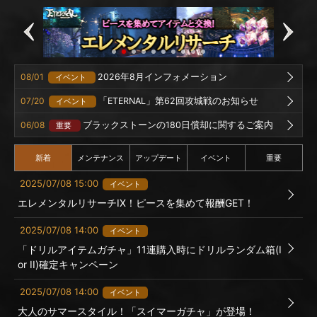
08/01
2026年8月インフォメーション
イベント
07/20
「ETERNAL」第62回攻城戦のお知らせ
イベント
06/08
ブラックストーンの180日償却に関するご案内
重要
新着
メンテナンス
アップデート
イベント
重要
2025/07/08 15:00
イベント
エレメンタルリサーチIX！ピースを集めて報酬GET！
2025/07/08 14:00
イベント
「ドリルアイテムガチャ」11連購入時にドリルランダム箱(I
or II)確定キャンペーン
2025/07/08 14:00
イベント
大人のサマースタイル！「スイマーガチャ」が登場！