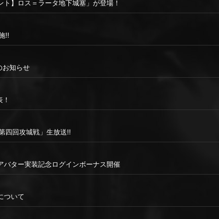
ント】ロス＝ラータ地下城塞」が登場！
!!
ンスのお知らせ
表！
「第四回攻城戦」生放送!!
アバター実装記念ログインボーナス開催
について