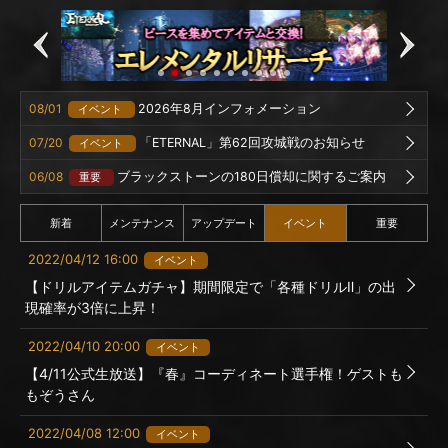
08/01
2026年8月インフォメーション
イベント
07/20
「ETERNAL」第62回攻城戦のお知らせ
イベント
06/08
ブラックストーンの180日償却に関するご案内
重要
新着
メンテナンス
アップデート
イベント
重要
2022/04/12 16:00
イベント
【ドリルアイテムガチャ】期間限定で「各種ドリルⅡ」の出
現確率が3倍に上昇！
2022/04/10 20:00
イベント
【4/11公式生放送】『春』コーディネート選手権！ゲストも
もぞうさん
2022/04/08 12:00
イベント