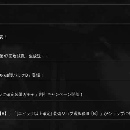
表！
り「第47回攻城戦」生放送！！
神の加護パックB」登場！
ック確定装備ガチャ」割引キャンペーン開催！
I【B】」「[エピック以上確定] 装備ジョブ選択箱III【B】」がショップ