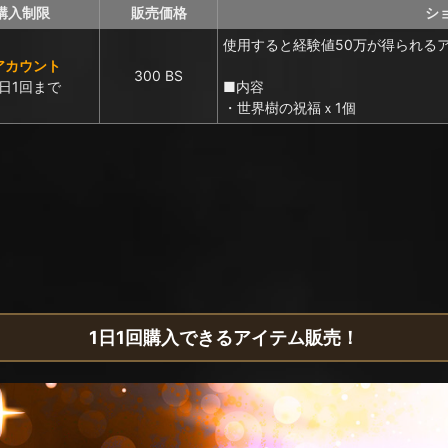
購入制限
販売価格
シ
使用すると経験値50万が得られる
アカウント
300 BS
日1回まで
■内容
・世界樹の祝福ｘ1個
1日1回購入できるアイテム販売！