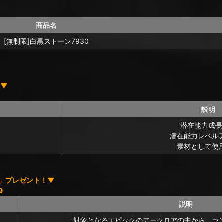
商品名
[無制限]白黒ストーン7930
！▼
説明
潜在能力成長
潜在能力レベル
素材として使
個」プレゼント！▼
9
説明
対象となるエピックのアークロアの中から、ラ