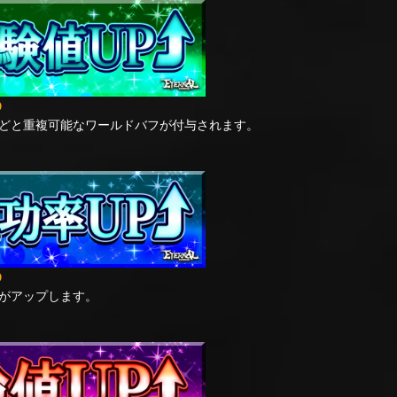
9
どと重複可能なワールドバフが付与されます。
9
がアップします。