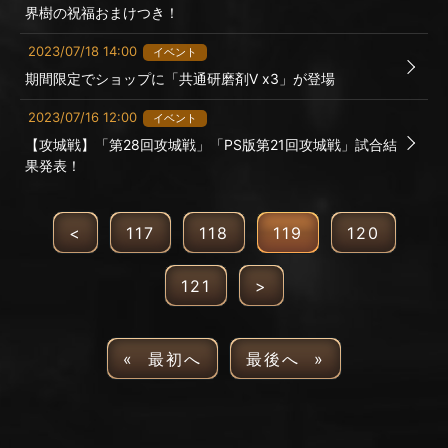
界樹の祝福おまけつき！
2023/07/18 14:00
イベント
期間限定でショップに「共通研磨剤Ⅴ x3」が登場
2023/07/16 12:00
イベント
【攻城戦】「第28回攻城戦」「PS版第21回攻城戦」試合結
果発表！
<
117
118
119
120
121
>
« 最初へ
最後へ »