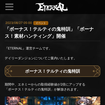
2023/08/27 05:00
イベント
「ボーナス！テルティの鬼特訓」「ボーナ
ス！素材ハンティング」開催
『ETERNAL』運営チームです。
デイリーダンジョンについてご案内いたします。
ボーナス！テルティの鬼特訓
期間中、エネミーからの取得経験値が2倍にアップする
「ボーナス！テルティの鬼特訓」が解放されます。