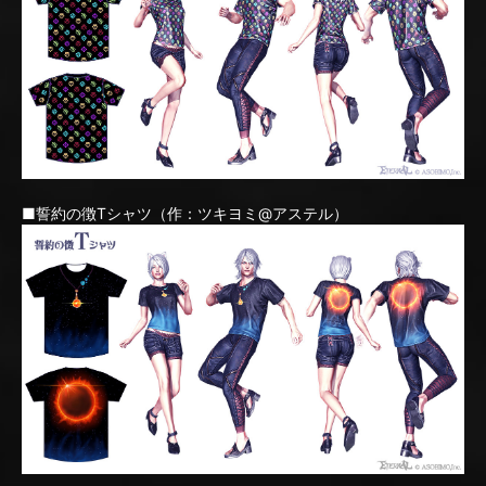
■誓約の徴Tシャツ（作：ツキヨミ@アステル）