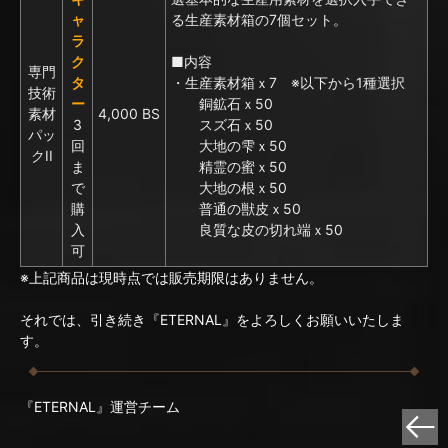
ャ
る生産素材箱の7個セット。
ラ
ク
■内容
専門
タ
・生産素材箱ｘ7 ※以下から1種選択
技術
ー
銅鉱石ｘ50
素材
4,000 BS
3
スズ石ｘ50
パッ
回
大地の雫ｘ50
クII
ま
精霊の蜜ｘ50
で
大地の根ｘ50
購
普通の獣皮ｘ50
入
良質な皮の切れ端ｘ50
可
※上記商品は現時点では販売期限はありません。
それでは、引き続き『ETERNAL』をよろしくお願いいたしま
す。
『ETERNAL』運営チーム