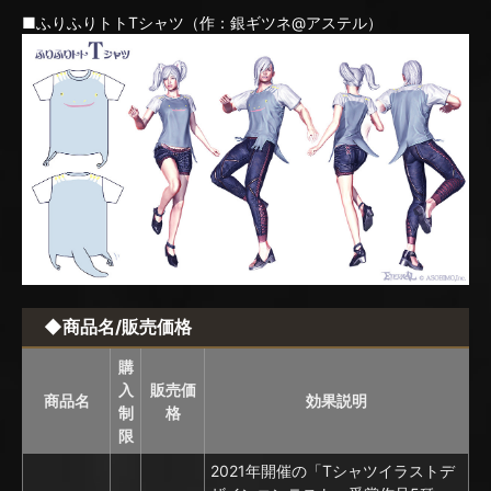
■ふりふりトトTシャツ（作：銀ギツネ@アステル）
◆商品名/販売価格
購
入
販売価
商品名
効果説明
制
格
限
2021年開催の「Tシャツイラストデ