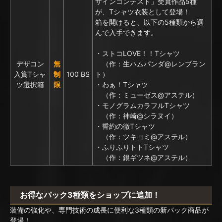
ザインコンテスト」受賞作品5種
が、Tシャツ衣装として登場！
箱を開けると、以下の5種類から選
んで入手できます。
・ストコLOVE！！Tシャツ
デザコン
無
（作：生ハムパンダ@レンブラン
入賞Tシャ
制
100 BS
ト）
ツ選択箱
限
・わぁ！Tシャツ
（作：ミューゼス@アステル）
・モノグラムカラフルTシャツ
（作：神崎@シラヌイ）
・誓約の徴Tシャツ
（作：ツキヨミ@アステル）
・ふりふりトトTシャツ
（作：銀ギツネ@アステル）
お得なパック3種類をショップに追加！
装備の強化や、専門技術の成長に便利な3種類の新パック商品が
登場！