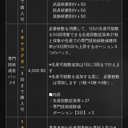
で
武器研磨剤IVｘ50
購
防具研磨剤IVｘ50
入
装飾研磨剤IVｘ50
可
必要枚数を消費して、1日の生産可能数
1
を50回増量できる生産回数拡張券27枚
キ
と採集や生産での専門技術経験値獲得
ャ
率が3日間100％上昇するポーション3
ラ
つのパック。
ク
専門
タ
技術
※生産可能数追加は1日に3回まで行えま
ー
成長
4,000 BS
す
3
パッ
※生産可能数を追加する度に、必要枚数
回
クII
は増加します（1枚→2枚→3枚）。
ま
で
■内容
購
・生産回数拡張券ｘ27
入
・専門技術経験値
可
ポーション【3日】ｘ3
1
キ
選基本的な生産用素材を選択入手でき