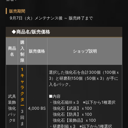
販売期間
9月7日（火）メンテナンス後 ～ 販売終了まで
◆商品名/販売価格
購
商品
入
販売価格
ショップ説明
名
制
限
1
選択した強化石を合計300個（100個ｘ
キ
3）と研磨剤150個（50個ｘ3）が手に
ャ
入るパック。
ラ
ク
武具
■内容
タ
装飾
・強化石箱IIIｘ3 ※以下から1種選択
ー
強化
4,000 BS
強化石【武器】ｘ100
3
パッ
強化石【防具】ｘ100
回
クII
強化石【装飾品】ｘ100
ま
・研磨剤箱ｘ3 ※以下から1種選択