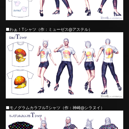
■わぁ！Tシャツ（作：ミューゼス@アステル）
■モノグラムカラフルTシャツ（作：神崎@シラヌイ）