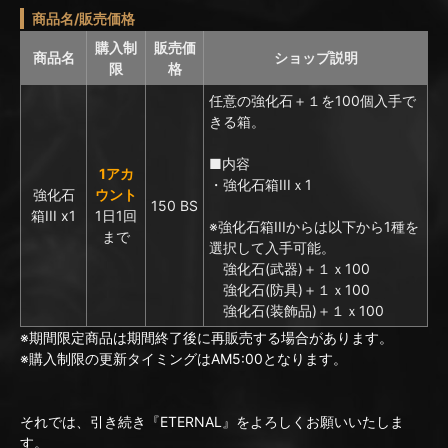
商品名/販売価格
購入制
販売価
商品名
ショップ説明
限
格
任意の強化石＋１を100個入手で
きる箱。
■内容
1アカ
・強化石箱IIIｘ1
強化石
ウント
150 BS
箱III x1
1日1回
※強化石箱IIIからは以下から1種を
まで
選択して入手可能。
強化石(武器)＋１ｘ100
強化石(防具)＋１ｘ100
強化石(装飾品)＋１ｘ100
※期間限定商品は期間終了後に再販売する場合があります。
※購入制限の更新タイミングはAM5:00となります。
それでは、引き続き『ETERNAL』をよろしくお願いいたしま
す。