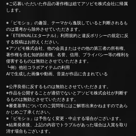
※ご応募いただいた作品の著作権は総てアソビモ株式会社に帰属
します。
※「ビモショ」の趣旨、テーマから逸脱していると判断されるも
のは選考から除外させていただきます。
※「ETERNAL(エターナル)」利用規約と違反ポリシーの規定に反
する投稿はお控えください。
※アソビモ株式会社、他の会員またはその他の第三者の所有権、
著作権を含む知的財産権、名誉、信用、プライバシー等の権利を
侵害するものは無効とさせていただきます。
┗例）他社コラボアイテムの利用
AIで生成した画像や動画、音楽が作品に含まれている
※公序良俗に反するものは無効とさせていただきます。
※作品を公開することが適切でないとアソビモ株式会社が判断す
るものは無効とさせていただきます。
※審査基準についてのご質問等にはご解答出来かねますのであら
かじめご了承ください。
※「ビモショ」は予告なく変更・中止する場合がございます。
※結果発表後、上記の内容でトラブルがあった場合は入賞を取り
消す場合もございます。