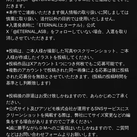
だきます。
※本件でご連絡いただきます個人情報の取り扱いに関しましては
慎重に取り扱い、送付以外の目的では使用いたしません。
※入選発表時に「ETERNAL(エターナル)」公式
X「@ETERNAL_ASB」をフォローしていない場合、入選を取り
消しさせていただきます。
※投稿は、ご本人様が撮影した写真やスクリーンショット、ご本
人様が作成したイラストを投稿してください。
※投稿作品はXアカウント１つにつき何枚でもご応募可能です。
※複数のアカウントで投稿された同一画像による応募は後に投稿
された応募分を無効とさせていただきます。(投稿の投稿時間を
基準とし判断致します)
※投稿後の辞退はお受け致しかねますので、あらかじめご了承く
ださい。
※公式サイト及びアソビモ株式会社が運用するSNSサービスにス
クリーンショットを掲載する際は、弊社にてサイズ変更などの編
集をする場合がありますのでご了承ください
※誠に勝手ながらＤＭへのご返信はいたしかねますので、ご質問
などはお問い合わせフォームよりお願いします。