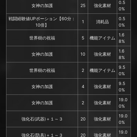
0.5
女神の加護
25
強化素材
0%
戦闘経験値UPポーション【60分：
0.5
1
消耗品
10倍】
0%
1.6
世界樹の祝福
5
機能アイテム
8%
1.6
女神の加護
10
強化素材
8%
9.5
世界樹の祝福
2
機能アイテム
0%
9.5
女神の加護
4
強化素材
0%
19.0
女神の加護
2
強化素材
0%
19.0
強化石(武器)＋１～３
20
強化素材
0%
19.0
強化石(防具)＋１～３
20
強化素材