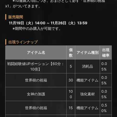
※10連購入1回につき、おまけとして必ず「世界樹の祝福
x1」がついてきます。
販売期間
11月19日（火）14:00 ～ 11月26日（火）13:59
※期間中のみ購入が可能です。
出現ラインナップ
個
出現
アイテム名
アイテム種別
数
確率
戦闘経験値UPポーション【60分：
0.0
5
消耗品
10倍】
5%
0.0
世界樹の祝福
30
機能アイテム
5%
10
0.0
女神の加護
強化素材
0
5%
0.5
世界樹の祝福
15
機能アイテム
0%