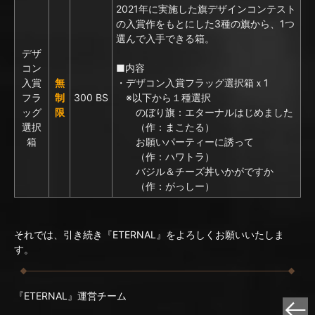
2021年に実施した旗デザインコンテスト
の入賞作をもとにした3種の旗から、1つ
選んで入手できる箱。
デザ
コン
■内容
入賞
無
・デザコン入賞フラッグ選択箱ｘ1
フラ
制
300 BS
※以下から１種選択
ッグ
限
のぼり旗：エターナルはじめました
選択
（作：まこたる）
箱
お願いパーティーに誘って
（作：ハワトラ）
バジル＆チーズ丼いかがですか
（作：がっしー）
それでは、引き続き『ETERNAL』をよろしくお願いいたしま
す。
『ETERNAL』運営チーム