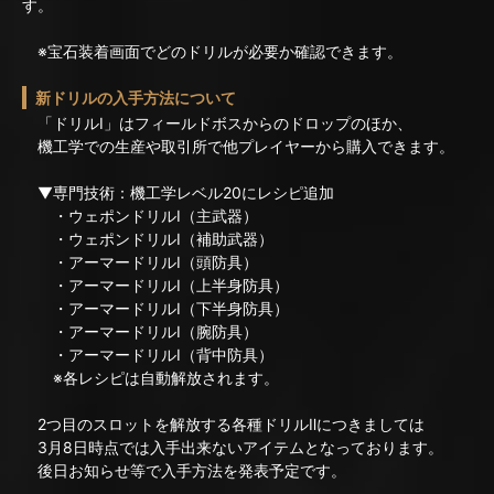
す。
※宝石装着画面でどのドリルが必要か確認できます。
新ドリルの入手方法について
「ドリルⅠ」はフィールドボスからのドロップのほか、
機工学での生産や取引所で他プレイヤーから購入できます。
▼専門技術：機工学レベル20にレシピ追加
・ウェポンドリルⅠ（主武器）
・ウェポンドリルⅠ（補助武器）
・アーマードリルⅠ（頭防具）
・アーマードリルⅠ（上半身防具）
・アーマードリルⅠ（下半身防具）
・アーマードリルⅠ（腕防具）
・アーマードリルⅠ（背中防具）
※各レシピは自動解放されます。
2つ目のスロットを解放する各種ドリルⅡにつきましては
3月8日時点では入手出来ないアイテムとなっております。
後日お知らせ等で入手方法を発表予定です。