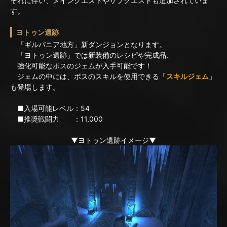
それに伴い、メインクエストやサブクエストも追加されていま
す。
ヨトゥン遺跡
「ギルバニア地方」新ダンジョンとなります。
「ヨトゥン遺跡」では新装備のレシピや完成品、
強化可能なボスのジェムが入手可能です！
ジェムの中には、ボスのスキルを使用できる「
スキルジェム
」
も登場します。
■入場可能レベル：54
■推奨戦闘力 ：11,000
▼ヨトゥン遺跡イメージ▼