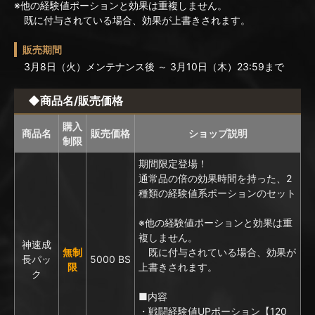
※他の経験値ポーションと効果は重複しません。
既に付与されている場合、効果が上書きされます。
販売期間
3月8日（火）メンテナンス後 ～ 3月10日（木）23:59まで
◆商品名/販売価格
購入
商品名
販売価格
ショップ説明
制限
期間限定登場！
通常品の倍の効果時間を持った、2
種類の経験値系ポーションのセット
※他の経験値ポーションと
効果は重
複しません。
神速成
無制
既に付与されている場合、
効果が
長パッ
5000 BS
限
上書きされます。
ク
■内容
・戦闘経験値UPポーション【120