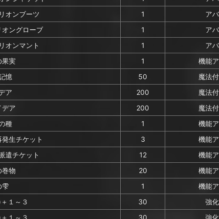
リオンブーツ
1
アバ
リオングローブ
1
アバ
リオンマント
1
アバ
の果実
1
機能ア
記憶
50
魔法付
デア
200
魔法付
イデア
200
魔法付
の種
1
機能ア
再発生チケット
3
機能ア
派遣チケット
12
機能ア
の巻物
20
機能ア
の雫
1
機能ア
)＋１～３
30
強化
)＋１～３
30
強化