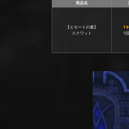
商品名
【エモートの書】
1
スクワット
1