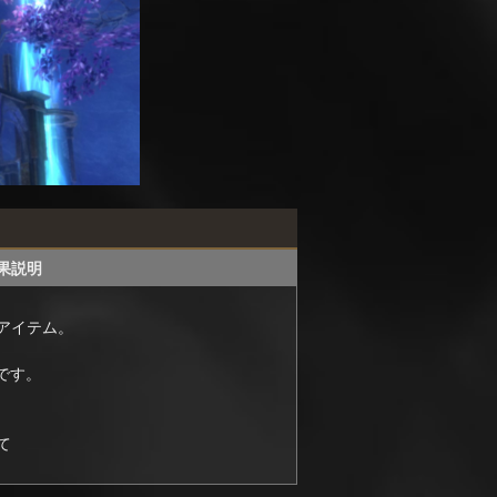
果説明
アイテム。
です。
て