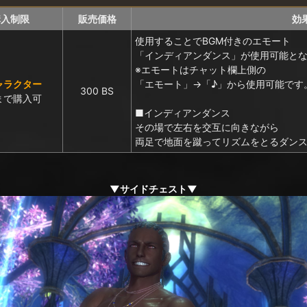
購入制限
販売価格
効
使用することでBGM付きのエモート
「インディアンダンス」が使用可能と
※エモートはチャット欄上側の
ャラクター
「エモート」→「♪」から使用可能です
300 BS
まで購入可
■インディアンダンス
その場で左右を交互に向きながら
両足で地面を蹴ってリズムをとるダン
▼サイドチェスト▼