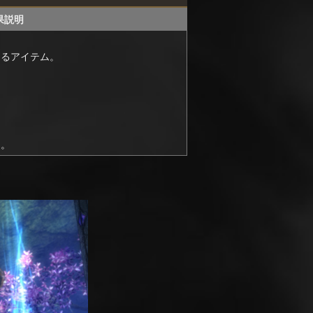
果説明
なるアイテム。
。
ス。